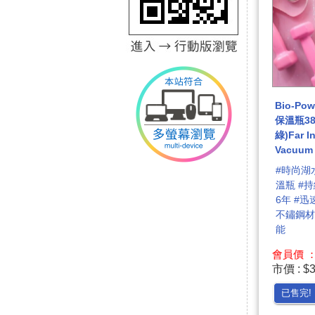
Bio-P
保溫瓶38
綠)Far I
Vacuum 
#時尚湖
溫瓶 #
6年 #迅
不鏽鋼材
能
會員價 ： 
市價 : $
已售完!