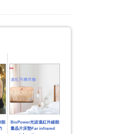
線能
BioPower光波遠紅外線能
力
量晶片床墊Far infrared