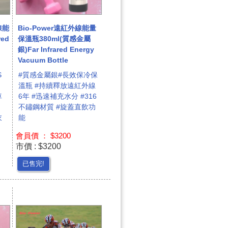
線能
Bio-Power遠紅外線能量
red
保溫瓶380ml(質感金屬
銀)Far Infrared Energy
Vacuum Bottle
S
#質感金屬銀#長效保冷保
溫瓶 #持續釋放遠紅外線
車
6年 #迅速補充水分 #316
不鏽鋼材質 #旋蓋直飲功
衣
能
會員價 ： $3200
市價 : $3200
已售完!