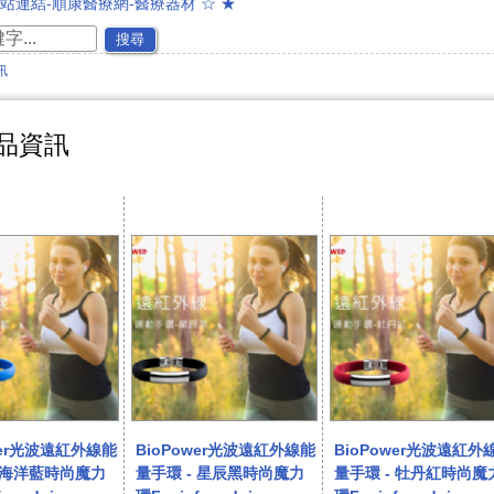
友站連結-順康醫療網-醫療器材 ☆ ★
通過美國FDA與臺灣衛福部第一級醫療器材認證 ☆ ★
搜尋
新品上市☆ ★遠紅外線太赫茲波能量科技木地板
訊
~~慶祝同心生物科技通過日本太赫茲波專利認證~~★☆
專利證書★能量茶葉及能量茶包★遠紅外線能量面膜
~歡迎加入會員可獲得新產品資訊喔~☆ ★
品資訊
路商城開放購物功能囉^^~~ ☆ ★
生技遠紅外線通過23項專利證書☆ ★
wer光波遠紅外線能
BioPower光波遠紅外線能
BioPower光波遠紅外
- 海洋藍時尚魔力
量手環 - 星辰黑時尚魔力
量手環 - 牡丹紅時尚魔