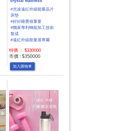
crystal mattress
#光波遠紅外線能量晶片
床墊
#好好睡覺很重要
#獨家專利轉能加工技術
製成
#遠紅外線能量屋專屬
特價 ： $330000
市價 : $350000
加入購物車