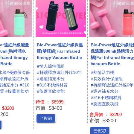
ower遠紅外線能量
Bio-Power遠紅外線保溫
Bio-Power遠紅外線能
0ml(時尚湖水
瓶(雙瓶組)Far Infrared
保溫瓶380ml(熱情活力
nfrared Energy
Energy Vacuum Bottle
橘)Far Infrared Energ
Bottle
Vacuum Bottle
#情人節特價組
水綠#長效保冷保
#持續釋放遠紅外線10年
#熱情活力橘
持續釋放遠紅外線
#迅速補充水分
#長效保冷保溫瓶
速補充水分 #316
#316不銹鋼材質
#持續釋放遠紅外線6年
質 #旋蓋直飲功
#旋蓋直飲功能
#迅速補充水分
#316不銹鋼材質
特價 ： $6999
#旋蓋直飲功能
市價 : $8400
$3200
3200
會員價 ： $3200
已售完!
市價 : $3200
已售完!