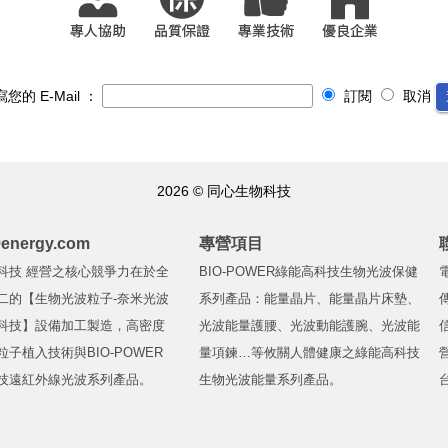
您的 E-Mail ：
訂閱
取消
2026 © 同心生物科技
energy.com
專營項目
科技 經營之核心競爭力在於全
BIO-POWER綠能高科技生物光波保健
電
二的【生物光波粒子-奈米光波
系列產品：能量晶片、能量晶片床墊、
傳
科技】設備加工製造，高密度
光波能量護腰、光波動能護腕、光波能
信
子植入技術與BIO-POWER
量項鍊…等攸關人體健康之綠能高科技
技遠紅外線光波系列產品。
生物光波能量系列產品。