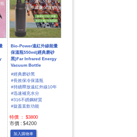
量
Bio-Power遠紅外線能量
保溫瓶550ml(經典磨砂
y
黑)Far Infrared Energy
Vacuum Bottle
#經典磨砂黑
#長效保冷保溫瓶
#持續釋放遠紅外線10年
#迅速補充水分
#316不銹鋼材質
#旋蓋直飲功能
特價 ： $3800
市價 : $4200
加入購物車