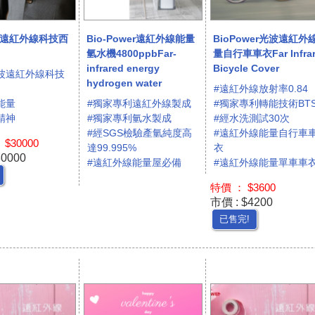
遠紅外線科技西
Bio-Power遠紅外線能量
BioPower光波遠紅外
氫水機4800ppbFar-
量自行車車衣Far Infra
infrared energy
Bicycle Cover
波遠紅外線科技
hydrogen water
#遠紅外線放射率0.84
能量
#獨家專利遠紅外線製成
#獨家專利轉能技術BT
精神
#獨家專利氫水製成
#經水洗測試30次
#經SGS檢驗產氫純度高
#遠紅外線能量自行車
$30000
達99.995%
衣
30000
#遠紅外線能量屋必備
#遠紅外線能量單車車
特價 ： $3600
市價 : $4200
已售完!