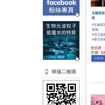
太赫茲波
裝
#太赫茲
西裝
#活力超
#整天有
會員價 ： 
市價 : $
已售完!