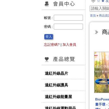
☆ ★ 
☆ ★ 
☆ ★
首頁
»
商品資
☆ ★
帳號 :
☆通過
☆ ★
密碼 :
商
☆ ★網
☆同心
登入
忘記密碼?
|
加入會員
遠紅外線晶片
遠紅外線護具
遠紅外線能量屋
BioPo
量手環 
遠紅外線運動用品