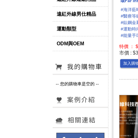
環Far inf
#海洋藍
遠紅外線男仕精品
#醫療等
#鈦鋼金
運動類型
#運動時
#能量手
ODM與OEM
特價 ： $
市價 : $
加入購
-- 您的購物車是空的 --