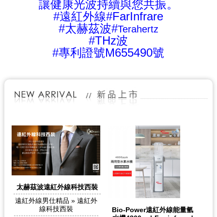
讓健康光波持續與您共振。
#遠紅外線#FarInfrare
#太赫茲波#
Terahertz
#THz波
#專利證號M655490號
太赫茲波遠紅外線科技西裝
遠紅外線男仕精品 » 遠紅外
線科技西裝
Bio-Power遠紅外線能量氫