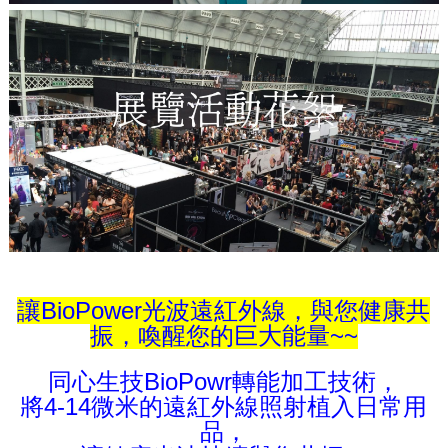
讓BioPower光波遠紅外線，與您健康共
振，喚醒您的巨大能量~~
同心生技BioPowr轉能加工技術，
將4-14微米的遠紅外線照射植入日常用
品，