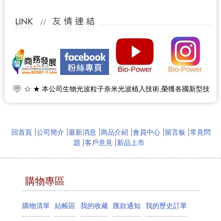
☆ ★ 本公司生物光波粒子奈米光波植入技術,榮獲各國新型技
術專利.本公司提供生物光電粒子專利綠能產品,加工,OEM,設
備技術及純淨綠能之遠紅外線照射加工技術與奈米光波能量植
入科技。 ☆ ★
☆ ★~歡迎您到留言版給我們加油打氣~☆ ★
回首頁
公司簡介
最新消息
商品介紹
會員中心
留言板
常見問
☆ ★~歡迎光臨本站~☆ ★
題
客戶意見
新品上市
購物專區
購物清單
結帳區
我的收藏
匯款通知
我的歷史訂單