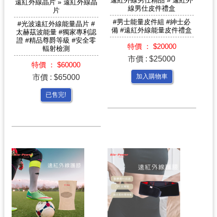
遠紅外線男仕精品 » 遠紅外
遠紅外線晶片 » 遠紅外線晶
線男仕皮件禮盒
片
#男士能量皮件組 #紳士必
#光波遠紅外線能量晶片 #
備 #遠紅外線能量皮件禮盒
太赫茲波能量 #獨家專利認
證 #精品尊爵等級 #安全零
特價 ： $20000
輻射檢測
市價 : $25000
特價 ： $60000
市價 : $65000
加入購物車
已售完!