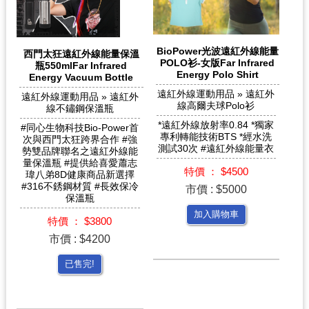
BioPower光波遠紅外線能量
西門太狂遠紅外線能量保溫
POLO衫-女版Far Infrared
瓶550mlFar Infrared
Energy Polo Shirt
Energy Vacuum Bottle
遠紅外線運動用品 » 遠紅外
遠紅外線運動用品 » 遠紅外
線高爾夫球Polo衫
線不鏽鋼保溫瓶
*遠紅外線放射率0.84 *獨家
#同心生物科技Bio-Power首
專利轉能技術BTS *經水洗
次與西門太狂跨界合作 #強
測試30次 #遠紅外線能量衣
勢雙品牌聯名之遠紅外線能
量保溫瓶 #提供給喜愛蕭志
特價 ： $4500
瑋八弟8D健康商品新選擇
#316不銹鋼材質 #長效保冷
市價 : $5000
保溫瓶
加入購物車
特價 ： $3800
市價 : $4200
已售完!