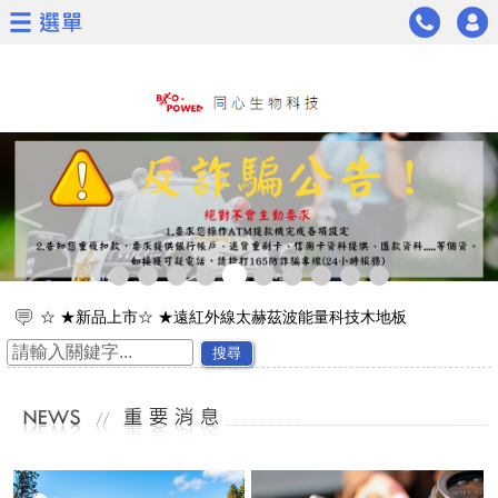
<
>
☆ ★~~慶祝同心生物科技通過日本太赫茲波專利認證~~★☆
☆通過專利證書★能量茶葉及能量茶包★遠紅外線能量面膜
搜尋
☆ ★~歡迎加入會員可獲得新產品資訊喔~☆ ★
☆ ★網路商城開放購物功能囉^^~~ ☆ ★
☆同心生技遠紅外線通過23項專利證書☆ ★
☆ ★ 友站連結-順康醫療網-醫療器材 ☆ ★
☆ ★ 通過美國FDA與臺灣衛福部第一級醫療器材認證 ☆ ★
☆ ★新品上市☆ ★遠紅外線太赫茲波能量科技木地板