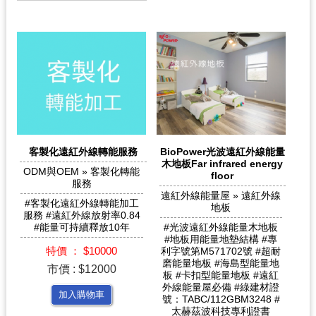
客製化遠紅外線轉能服務
BioPower光波遠紅外線能量
木地板Far infrared energy
ODM與OEM » 客製化轉能
floor
服務
遠紅外線能量屋 » 遠紅外線
#客製化遠紅外線轉能加工
地板
服務 #遠紅外線放射率0.84
#能量可持續釋放10年
#光波遠紅外線能量木地板
#地板用能量地墊結構 #專
特價 ： $10000
利字號第M571702號 #超耐
磨能量地板 #海島型能量地
市價 : $12000
板 #卡扣型能量地板 #遠紅
外線能量屋必備 #綠建材證
加入購物車
號：TABC/112GBM3248 #
太赫茲波科技專利證書