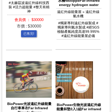
水機4800ppbFar-infrared
#太赫茲波遠紅外線科技西
energy hydrogen water
裝 #活力超能量 #整天有精
神
遠紅外線能量屋 » 遠紅外線
氫水機
會員價 ： $30000
#獨家專利遠紅外線製成 #
市價 : $30000
獨家專利氫水製成 #經SGS
檢驗產氫純度高達99.995%
已售完!
#遠紅外線能量屋必備
BioPower光波遠紅外線能量
BioPower生物光波遠紅外線
自行車車衣Far Infrared
能量杯墊3入1組Far infrared