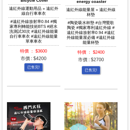
Bicycle Cover
energy coaster
遠紅外線運動用品 » 遠紅外
遠紅外線能量屋 » 遠紅外線
線自行車車衣
杯墊
#遠紅外線放射率0.84 #獨
#陶瓷吸水杯墊 #台灣鶯歌
家專利轉能技術BTS #經水
陶瓷 #獨家專利遠紅外線 #
洗測試30次 #遠紅外線能量
遠紅外線放射率0.94 #遠紅
自行車車衣 #遠紅外線能量
外線能量屋必備 #遠紅外線
單車車衣
能量杯墊
特價 ： $3600
特價 ： $2400
市價 : $4200
市價 : $2700
已售完!
已售完!