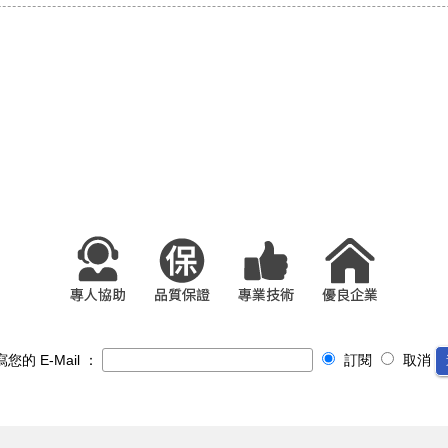
您的 E-Mail ：
訂閱
取消