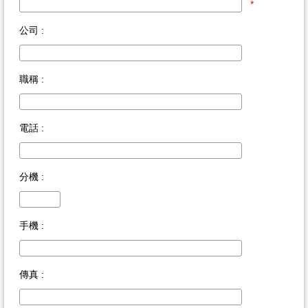
*
公司 :
職稱 :
電話 :
分機 :
手機 :
傳真 :