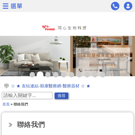
<
>
☆ ★ 友站連結-順康醫療網-醫療器材 ☆ ★
☆ ★ 通過美國FDA與臺灣衛福部第一級醫療器材認證 ☆ ★
搜尋
☆ ★新品上市☆ ★遠紅外線太赫茲波能量科技木地板
首頁
» 聯絡我們
☆ ★~~慶祝同心生物科技通過日本太赫茲波專利認證~~★☆
☆通過專利證書★能量茶葉及能量茶包★遠紅外線能量面膜
☆ ★~歡迎加入會員可獲得新產品資訊喔~☆ ★
聯絡我們
☆ ★網路商城開放購物功能囉^^~~ ☆ ★
☆同心生技遠紅外線通過23項專利證書☆ ★