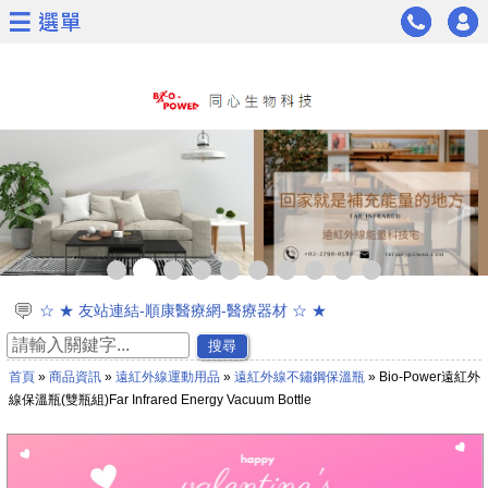
<
>
☆ ★ 友站連結-順康醫療網-醫療器材 ☆ ★
☆ ★ 通過美國FDA與臺灣衛福部第一級醫療器材認證 ☆ ★
搜尋
☆ ★新品上市☆ ★遠紅外線太赫茲波能量科技木地板
首頁
»
商品資訊
»
遠紅外線運動用品
»
遠紅外線不鏽鋼保溫瓶
» Bio-Power遠紅外
☆ ★~~慶祝同心生物科技通過日本太赫茲波專利認證~~★☆
線保溫瓶(雙瓶組)Far Infrared Energy Vacuum Bottle
☆通過專利證書★能量茶葉及能量茶包★遠紅外線能量面膜
☆ ★~歡迎加入會員可獲得新產品資訊喔~☆ ★
☆ ★網路商城開放購物功能囉^^~~ ☆ ★
☆同心生技遠紅外線通過23項專利證書☆ ★