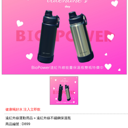
健康喝好水 注入立即飲
遠紅外線運動用品 » 遠紅外線不鏽鋼保溫瓶
商品編號 : D899