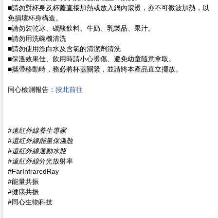
■請勿對杯身及杯蓋直接加熱或放入鍋內滾燙，亦不可微波加熱，以
免損壞杯身構造。
■請勿裝乾冰、碳酸飲料、牛奶、乳製品、果汁。
■請勿用洗碗機清洗
■請勿使用漂白水及含氯的清潔劑清洗
■保溫效果佳、飲用時請小心燙傷、避免幼童隨意拿取。
■攜帶移動時，務必將杯蓋關緊，並請將本產品直立擺放。
同心檢測報告：
按此前往
#
遠紅外線養生專家
#
遠紅外線能量保溫瓶
#
遠紅外線運動水瓶
#
遠紅外線
分光放射率
#FarInfraredRay
#能量共振
#健康共振
#同心生物科技