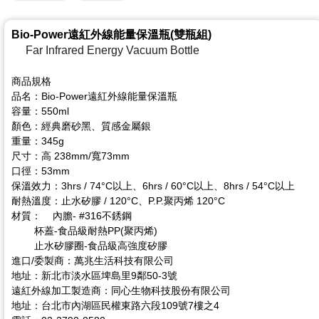
Bio-Power遠紅外線能量保溫瓶(雙瓶組)
Far Infrared Energy Vacuum Bottle
商品規格
品名：Bio-Power遠紅外線能量保溫瓶
容量：550ml
顏色：經典磨砂黑、質感金屬銀
重量：345g
尺寸：高 238mm/寬73mm
口徑：53mm
保溫效力：3hrs / 74°C以上、6hrs / 60°C以上、8hrs / 54°C以上
耐熱溫度：止水矽膠 / 120°C、P.P.聚丙烯 120°C
材質： 內膽- #316不銹鋼
杯蓋-食品級耐熱PP(聚丙烯)
止水矽膠圈-食品級高強度矽膠
進口/委製商：萬兆生活科技有限公司
地址：新北市淡水區埤島里9鄰50-3號
遠紅外線加工製造商：同心生物科技股份有限公司
地址：台北市內湖區民權東路六段109號7樓之4