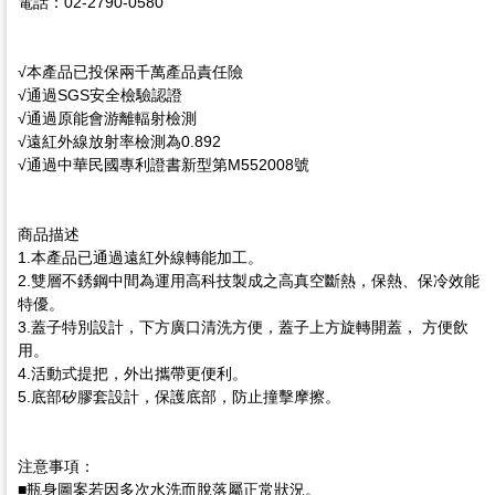
電話：02-2790-0580
√本產品已投保兩千萬產品責任險
√通過SGS安全檢驗認證
√通過原能會游離輻射檢測
√遠紅外線放射率檢測為0.892
√通過中華民國專利證書新型第M552008號
商品描述
1.本產品已通過遠紅外線轉能加工。
2.雙層不銹鋼中間為運用高科技製成之高真空斷熱，保熱、保冷效能
特優。
3.蓋子特別設計，下方廣口清洗方便，蓋子上方旋轉開蓋， 方便飲
用。
4.活動式提把，外出攜帶更便利。
5.底部矽膠套設計，保護底部，防止撞擊摩擦。
注意事項：
■瓶身圖案若因多次水洗而脫落屬正常狀況。