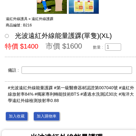
遠紅外線護具 » 遠紅外線護踝
商品編號 : B216
光波遠紅外線能量護踝(單隻)(XL)
市價 $1600
特價 $1400
數量 :
備註 :
#光波遠紅外線能量護踝 #第一級醫療器材認證第007040號 #遠紅外
線放射率84% #獨家專利轉能技術BTS #通過水洗測試30次 #海洋大
學遠紅外線檢測放射率0.88
加入收藏
加入購物車