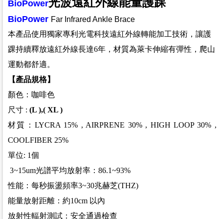
光波遠紅外線能量護踝
BioPower
BioPower
Far Infrared Ankle Brace
本產品使用獨家專利光電科技遠紅外線轉能加工技術，讓護
踝持續釋放遠紅外線長達6年，材質為萊卡伸縮有彈性，爬山
運動都舒適。
【產品規格】
顏色：咖啡色
尺寸 :
(L
),( XL )
材質：LYCRA 15% , AIRPRENE 30% , HIGH LOOP 30% ,
COOLFIBER 25%
單位: 1個
3~15um光譜平均放射率：86.1~93%
性能：
每秒振盪頻率3~30兆赫
芝
(THZ)
能量放射距離：約10cm 以內
放射性輻射測試：安全通過檢查