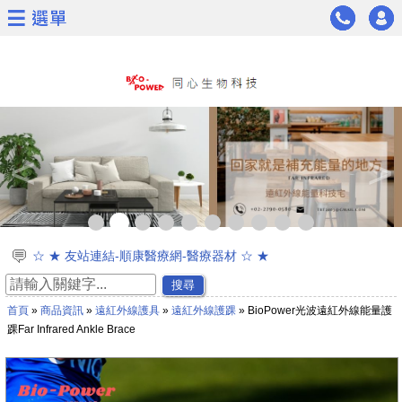
<
>
☆ ★ 友站連結-順康醫療網-醫療器材 ☆ ★
☆ ★ 通過美國FDA與臺灣衛福部第一級醫療器材認證 ☆ ★
搜尋
☆ ★新品上市☆ ★遠紅外線太赫茲波能量科技木地板
首頁
»
商品資訊
»
遠紅外線護具
»
遠紅外線護踝
» BioPower光波遠紅外線能量護
☆ ★~~慶祝同心生物科技通過日本太赫茲波專利認證~~★☆
踝Far Infrared Ankle Brace
☆通過專利證書★能量茶葉及能量茶包★遠紅外線能量面膜
☆ ★~歡迎加入會員可獲得新產品資訊喔~☆ ★
☆ ★網路商城開放購物功能囉^^~~ ☆ ★
☆同心生技遠紅外線通過23項專利證書☆ ★