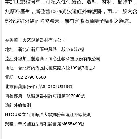
本加工製程簡單，可植入任何顏色、造型、材料、配飾中，
無廢料產生，屬整體100%光波遠紅外線護踝，
而非一般內含
部分遠紅外線的陶瓷粉末，無有害礦石負離子輻射之顧慮。
委製商：大來運動器材有限公司
地址：新北市新店區中興路二段196號7樓
遠紅外線加工製造商：同心生物科技股份有限公司
地址：台北市內湖區民權東路六段109號7樓之4
電話：02-2790-0580
北市衛藥販(安)字第620102U319號
衛福部第一級醫療器材許可證第007040號
遠紅外線檢測
NTOU國立台灣海洋大學實驗室遠紅外線檢測
榮獲中華民國新型專利證書第M655490號