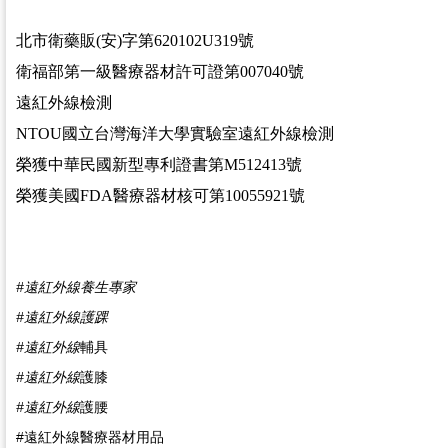
北市衛藥販(安)字第620102U319號
衛福部第一級醫療器材許可證第007040號
遠紅外線檢測
NTOU國立台灣海洋大學實驗室遠紅外線檢測
榮獲中華民國新型專利證書第M512413號
榮獲美國FDA醫療器材核可第10055921號
#
遠紅外線養生專家
#遠紅外線護踝
#
遠紅外線
輔具
#
遠紅外線
護膝
#
遠紅外線
護腰
#遠紅外線醫療器材用品