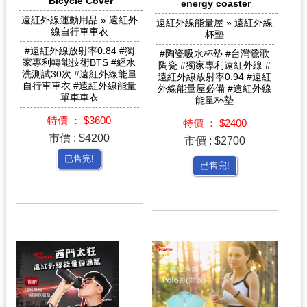
Bicycle Cover
energy coaster
遠紅外線運動用品 » 遠紅外
遠紅外線能量屋 » 遠紅外線
線自行車車衣
杯墊
#遠紅外線放射率0.84 #獨
#陶瓷吸水杯墊 #台灣鶯歌
家專利轉能技術BTS #經水
陶瓷 #獨家專利遠紅外線 #
洗測試30次 #遠紅外線能量
遠紅外線放射率0.94 #遠紅
自行車車衣 #遠紅外線能量
外線能量屋必備 #遠紅外線
單車車衣
能量杯墊
特價 ： $3600
特價 ： $2400
市價 : $4200
市價 : $2700
已售完!
已售完!