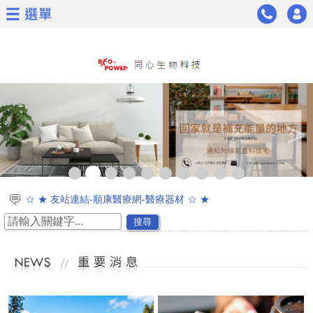
<
>
☆ ★ 友站連結-順康醫療網-醫療器材 ☆ ★
☆ ★ 通過美國FDA與臺灣衛福部第一級醫療器材認證 ☆ ★
搜尋
☆ ★新品上市☆ ★遠紅外線太赫茲波能量科技木地板
☆ ★~~慶祝同心生物科技通過日本太赫茲波專利認證~~★☆
☆通過專利證書★能量茶葉及能量茶包★遠紅外線能量面膜
☆ ★~歡迎加入會員可獲得新產品資訊喔~☆ ★
☆ ★網路商城開放購物功能囉^^~~ ☆ ★
☆同心生技遠紅外線通過23項專利證書☆ ★