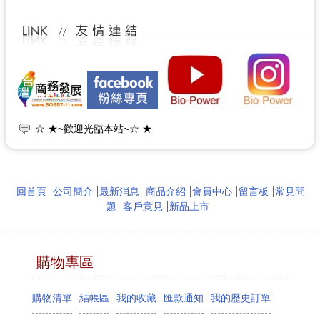
☆ ★ 本公司生物光波粒子奈米光波植入技術,榮獲各國新型技
術專利.本公司提供生物光電粒子專利綠能產品,加工,OEM,設
備技術及純淨綠能之遠紅外線照射加工技術與奈米光波能量植
入科技。 ☆ ★
☆ ★~歡迎您到留言版給我們加油打氣~☆ ★
回首頁
公司簡介
最新消息
商品介紹
會員中心
留言板
常見問
☆ ★~歡迎光臨本站~☆ ★
題
客戶意見
新品上市
購物專區
購物清單
結帳區
我的收藏
匯款通知
我的歷史訂單