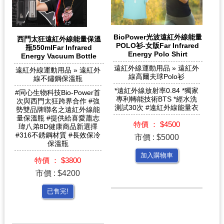
BioPower光波遠紅外線能量
西門太狂遠紅外線能量保溫
POLO衫-女版Far Infrared
瓶550mlFar Infrared
Energy Polo Shirt
Energy Vacuum Bottle
遠紅外線運動用品 » 遠紅外
遠紅外線運動用品 » 遠紅外
線高爾夫球Polo衫
線不鏽鋼保溫瓶
*遠紅外線放射率0.84 *獨家
#同心生物科技Bio-Power首
專利轉能技術BTS *經水洗
次與西門太狂跨界合作 #強
測試30次 #遠紅外線能量衣
勢雙品牌聯名之遠紅外線能
量保溫瓶 #提供給喜愛蕭志
特價 ： $4500
瑋八弟8D健康商品新選擇
#316不銹鋼材質 #長效保冷
市價 : $5000
保溫瓶
加入購物車
特價 ： $3800
市價 : $4200
已售完!