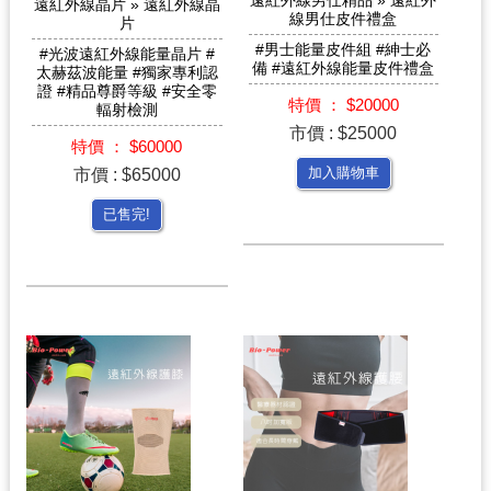
遠紅外線男仕精品 » 遠紅外
遠紅外線晶片 » 遠紅外線晶
線男仕皮件禮盒
片
#男士能量皮件組 #紳士必
#光波遠紅外線能量晶片 #
備 #遠紅外線能量皮件禮盒
太赫茲波能量 #獨家專利認
證 #精品尊爵等級 #安全零
特價 ： $20000
輻射檢測
市價 : $25000
特價 ： $60000
市價 : $65000
加入購物車
已售完!