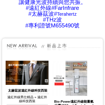
讓健康光波持續與您共振。
#遠紅外線#FarInfrare
#太赫茲波#
Terahertz
#THz波
#專利證號M655490號
太赫茲波遠紅外線科技西裝
遠紅外線男仕精品 » 遠紅外
線科技西裝
Bio-Power遠紅外線能量氫