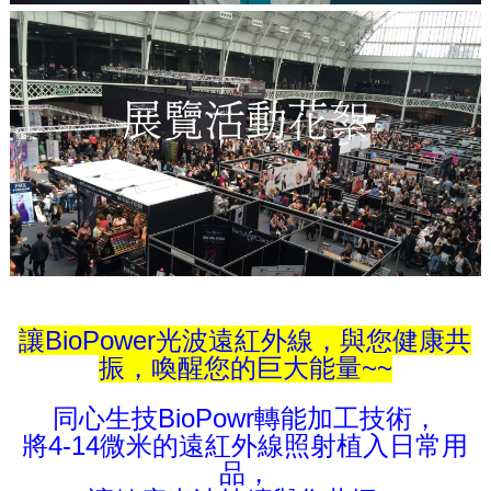
讓BioPower光波遠紅外線，與您健康共
振，喚醒您的巨大能量~~
同心生技BioPowr轉能加工技術，
將4-14微米的遠紅外線照射植入日常用
品，