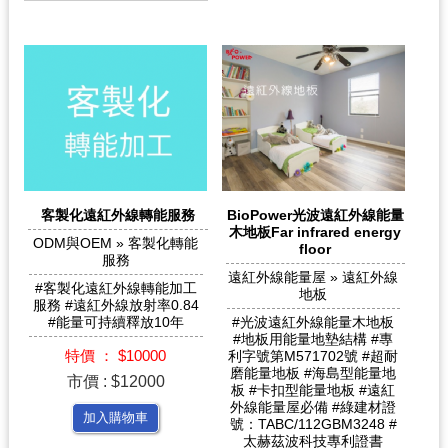
客製化遠紅外線轉能服務
BioPower光波遠紅外線能量
木地板Far infrared energy
ODM與OEM » 客製化轉能
floor
服務
遠紅外線能量屋 » 遠紅外線
#客製化遠紅外線轉能加工
地板
服務 #遠紅外線放射率0.84
#能量可持續釋放10年
#光波遠紅外線能量木地板
#地板用能量地墊結構 #專
特價 ： $10000
利字號第M571702號 #超耐
磨能量地板 #海島型能量地
市價 : $12000
板 #卡扣型能量地板 #遠紅
外線能量屋必備 #綠建材證
加入購物車
號：TABC/112GBM3248 #
太赫茲波科技專利證書