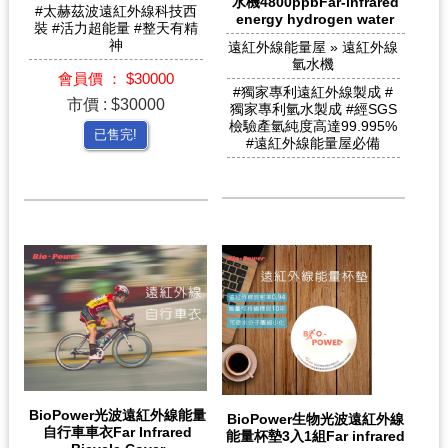
水機4800ppbFar-infrared
#太赫茲波遠紅外線科技西
energy hydrogen water
裝 #活力超能量 #整天有精
神
遠紅外線能量屋 » 遠紅外線
氫水機
會員價 ： $30000
#獨家專利遠紅外線製成 #
市價 : $30000
獨家專利氫水製成 #經SGS
檢驗產氫純度高達99.995%
已售完!
#遠紅外線能量屋必備
BioPower光波遠紅外線能量
BioPower生物光波遠紅外線
自行車車衣Far Infrared
能量杯墊3入1組Far infrared